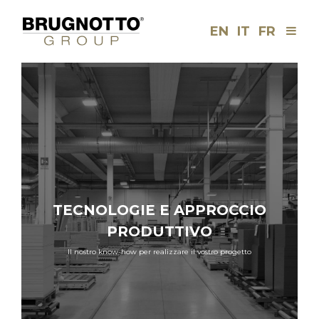
EN
IT
FR
Men
Brugnotto
Group
TECNOLOGIE E APPROCCIO
PRODUTTIVO
Il nostro know-how per realizzare il vostro progetto