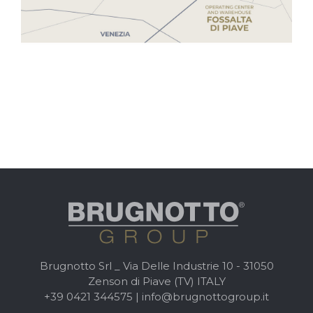
Brugnotto Srl _ Via Delle Industrie 10 - 31050
Zenson di Piave (TV) ITALY