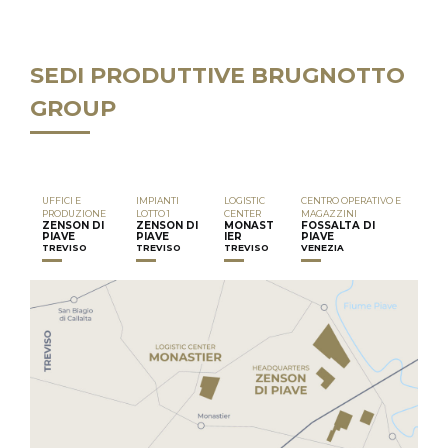
SEDI PRODUTTIVE BRUGNOTTO
GROUP
UFFICI E
IMPIANTI
LOGISTIC
CENTRO OPERATIVO E
PRODUZIONE
LOTTO 1
CENTER
MAGAZZINI
ZENSON DI
ZENSON DI
MONAST
FOSSALTA DI
PIAVE
PIAVE
IER
PIAVE
TREVISO
TREVISO
TREVISO
VENEZIA